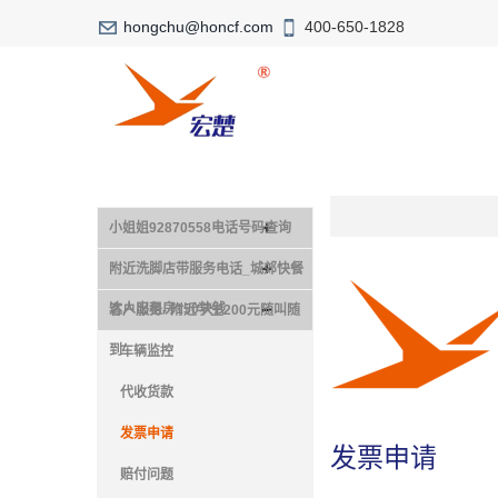
hongchu@honcf.com
400-650-1828
小姐姐92870558电话号码查询
附近洗脚店带服务电话_城郊快餐
达人出租房150块钱
客户服务- 附近学生200元随叫随
到
车辆监控
代收货款
发票申请
发票申请
赔付问题